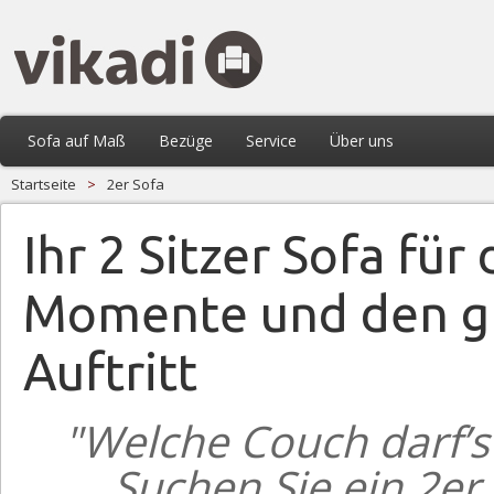
Sofa auf Maß
Bezüge
Service
Über uns
Startseite
>
2er Sofa
Ihr 2 Sitzer Sofa für
Momente und den g
Auftritt
"Welche Couch darf’s
Suchen Sie ein 2er 