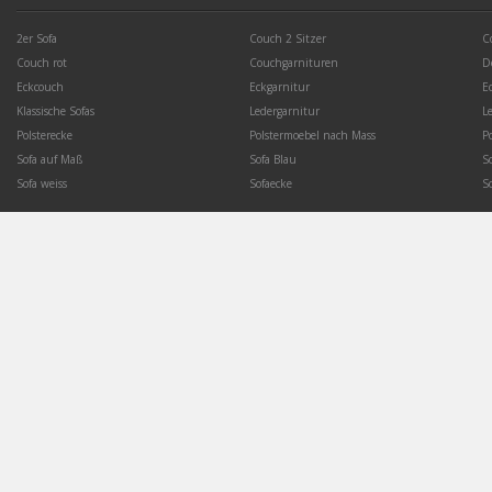
2er Sofa
Couch 2 Sitzer
C
Couch rot
Couchgarnituren
D
Eckcouch
Eckgarnitur
E
Klassische Sofas
Ledergarnitur
L
Polsterecke
Polstermoebel nach Mass
P
Sofa auf Maß
Sofa Blau
S
Sofa weiss
Sofaecke
S