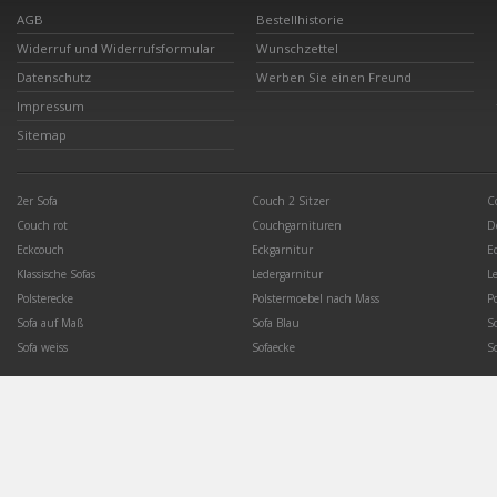
AGB
Bestellhistorie
Widerruf und Widerrufsformular
Wunschzettel
Datenschutz
Werben Sie einen Freund
Impressum
Sitemap
2er Sofa
Couch 2 Sitzer
C
Couch rot
Couchgarnituren
D
Eckcouch
Eckgarnitur
E
Klassische Sofas
Ledergarnitur
L
Polsterecke
Polstermoebel nach Mass
P
Sofa auf Maß
Sofa Blau
S
Sofa weiss
Sofaecke
S