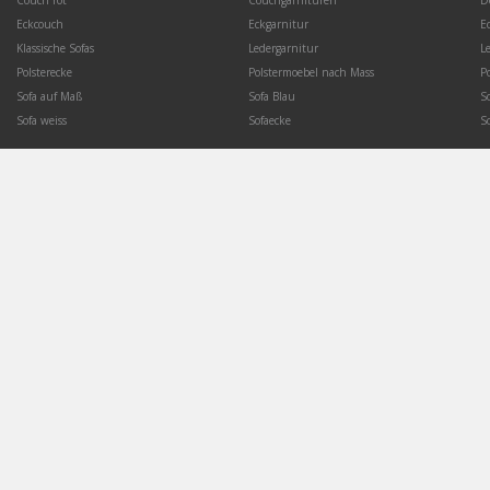
Couch rot
Couchgarnituren
D
Eckcouch
Eckgarnitur
E
Klassische Sofas
Ledergarnitur
L
Polsterecke
Polstermoebel nach Mass
P
Sofa auf Maß
Sofa Blau
S
Sofa weiss
Sofaecke
S