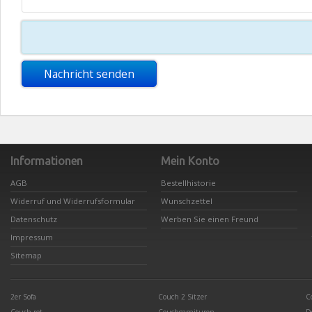
Nachricht senden
Informationen
Mein Konto
AGB
Bestellhistorie
Widerruf und Widerrufsformular
Wunschzettel
Datenschutz
Werben Sie einen Freund
Impressum
Sitemap
2er Sofa
Couch 2 Sitzer
C