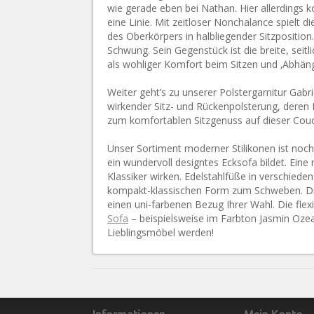
wie gerade eben bei Nathan. Hier allerdings k
eine Linie. Mit zeitloser Nonchalance spielt 
des Oberkörpers in halbliegender Sitzpositio
Schwung. Sein Gegenstück ist die breite, seit
als wohliger Komfort beim Sitzen und ‚Abhänge
Weiter geht’s zu unserer Polstergarnitur Gabri
wirkender Sitz- und Rückenpolsterung, deren K
zum komfortablen Sitzgenuss auf dieser Couc
Unser Sortiment moderner Stilikonen ist noc
ein wundervoll designtes Ecksofa bildet. Ein
Klassiker wirken. Edelstahlfüße in verschied
kompakt-klassischen Form zum Schweben. Die G
einen uni-farbenen Bezug Ihrer Wahl. Die fle
Sofa
– beispielsweise im Farbton Jasmin Ozean
Lieblingsmöbel werden!