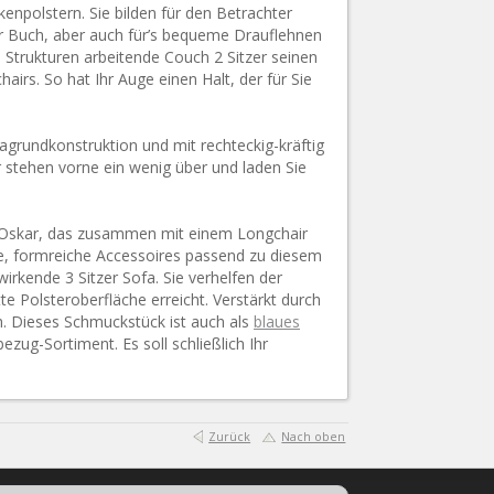
enpolstern. Sie bilden für den Betrachter
oder Buch, aber auch für’s bequeme Drauflehnen
 Strukturen arbeitende Couch 2 Sitzer seinen
irs. So hat Ihr Auge einen Halt, der für Sie
ofagrundkonstruktion und mit rechteckig-kräftig
r stehen vorne ein wenig über und laden Sie
fa Oskar, das zusammen mit einem Longchair
ne, formreiche Accessoires passend zu diesem
rkende 3 Sitzer Sofa. Sie verhelfen der
e Polsteroberfläche erreicht. Verstärkt durch
h. Dieses Schmuckstück ist auch als
blaues
zug-Sortiment. Es soll schließlich Ihr
Zurück
Nach oben