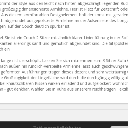
ommt der Style aus den leicht nach hinten abgeschrägt liegenden Rück
die großzügig dimensionierte Armlehne. Hier ist Platz für Zeitschrift 
n. Aus diesem komfortablen Designelement holt der sonst mit geraden
lich abgerundet ausgepolsterte Armlehne an der Außenseite des Longcha
n‘ auf der Couch deutlich spürbar ist.
el. Sie ist ein Couch 2 Sitzer mit ähnlich klarer Linienführung in der S
anten allerdings sanft und gemütlich abgerundet sind. Die Sitzpolste
h ein.
h lange nicht erschöpft. Lassen Sie sich mitnehmen zum 3 Sitzer So
e nach außen hin rundlich-verspielte Armlehne lässt auch geschwunge
en geformten Ausführungen tragen dieses dezent und sehr weiträumig wi
roßzügigkeit der Liegefläche wird durch die durchgängig völlig glatt
xibel knautschbaren Kissen wirken einladend und aufgelockert-wohnlic
 - gut denkbar. Wählen Sie in Ruhe aus unserem reichhaltigen Textilbe