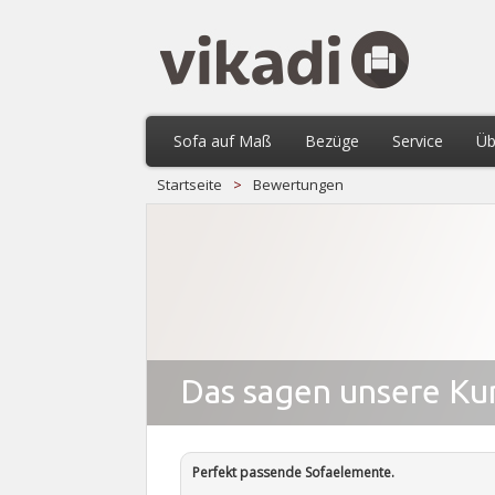
Sofa auf Maß
Bezüge
Service
Üb
Startseite
>
Bewertungen
Das sagen unsere K
Perfekt passende Sofaelemente.