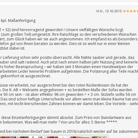
H.H., 13.10.2015
s kpl. Maßanfertigung
22 + 32) sind hervorragend geworden ! Unsere vielfältigen Wünsche bzgl.
zum großen Teil) umgesetzt. Ihre Ratschläge zu den verschiedenen Wünschen
ert, zum Glück haben wir sie auch angenommen. Ich empfand es als besonders
fon gut von Ihnen beraten zu werden. Dies ist so wohl nur in einer kleinen
blut dabei ist.
er Lieferung schon sehr positiv überrascht. Alle Nähte sauber und gerade, das
uber und satt rastend. Auch jetzt nach einem halben Jahr Nutzung sind keinerle
rotz hoher Beanspruchung – wir haben seit 3 Monaten einen Hundewelpen der
rarbeiteten Leder keinerlei Problem aufgetreten. Die Polsterung aller Teile mach
iegekomfort ist ausgezeichnet.
hlüsse verarbeitet, nur ausgerechnet bei den roten Rückenkissen da hat der
Die lt. AB + Webseite angegebenen + so bestellten Maße der Sofas wurden
te 93 cm sein – ist aber effektiv: 96 cm geworden = + 3 cm. Sitztiefe sollte 56 cm
m. Das sind schon heftige Unterschiede vor allem wenn man kleine Räume hat un
n, mit leicht knirschenden Zähnen können wir damit leben. Die Vorteile – sieh
ür diese Einzelanfertigungen stimmt absolut. Zum Preis von Standartware aus
 bekommen. Was will man mehr ? Von uns für alles: 5 Sterne *****.
und bei nächstem Bedarf (wir bauen in 2016) natürlich wieder auf Sie zukommen