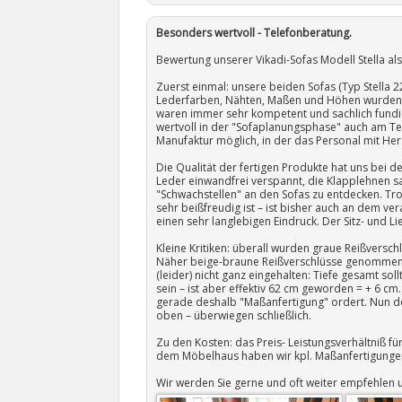
Besonders wertvoll - Telefonberatung.
Bewertung unserer Vikadi-Sofas Modell Stella al
Zuerst einmal: unsere beiden Sofas (Typ Stella 
Lederfarben, Nähten, Maßen und Höhen wurden (
waren immer sehr kompetent und sachlich fundi
wertvoll in der "Sofaplanungsphase" auch am Tele
Manufaktur möglich, in der das Personal mit Herz
Die Qualität der fertigen Produkte hat uns bei d
Leder einwandfrei verspannt, die Klapplehnen sa
"Schwachstellen" an den Sofas zu entdecken. T
sehr beißfreudig ist – ist bisher auch an dem ve
einen sehr langlebigen Eindruck. Der Sitz- und L
Kleine Kritiken: überall wurden graue Reißversc
Näher beige-braune Reißverschlüsse genommen. 
(leider) nicht ganz eingehalten: Tiefe gesamt soll
sein – ist aber effektiv 62 cm geworden = + 6 c
gerade deshalb "Maßanfertigung" ordert. Nun den
oben – überwiegen schließlich.
Zu den Kosten: das Preis- Leistungsverhältniß f
dem Möbelhaus haben wir kpl. Maßanfertigungen
Wir werden Sie gerne und oft weiter empfehlen 