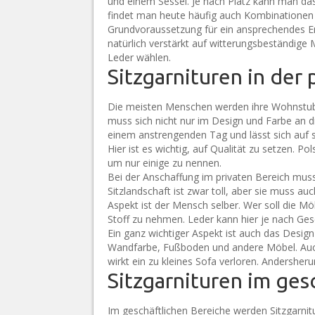
und einem Sessel. Je nach Platz kann man da
findet man heute häufig auch Kombinationen 
Grundvoraussetzung für ein ansprechendes Ense
natürlich verstärkt auf witterungsbeständige
Leder wählen.
Sitzgarnituren in der
Die meisten Menschen werden ihre Wohnstube 
muss sich nicht nur im Design und Farbe an d
einem anstrengenden Tag und lässt sich auf s
Hier ist es wichtig, auf Qualität zu setzen. P
um nur einige zu nennen.
Bei der Anschaffung im privaten Bereich muss 
Sitzlandschaft ist zwar toll, aber sie muss a
Aspekt ist der Mensch selber. Wer soll die Mö
Stoff zu nehmen. Leder kann hier je nach Ges
Ein ganz wichtiger Aspekt ist auch das Design
Wandfarbe, Fußboden und andere Möbel. Auch
wirkt ein zu kleines Sofa verloren. Andersher
Sitzgarnituren im ges
Im geschäftlichen Bereiche werden Sitzgarni