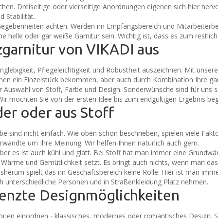
hen. Dreiseitige oder vierseitige Anordnungen eigenen sich hier herv
Stabilität.
egebenheiten achten. Werden im Empfangsbereich und Mitarbeiterbere
 helle oder gar weiße Garnitur sein. Wichtig ist, dass es zum restlich
zgarnitur von VIKADI aus
Langlebigkeit, Pflegeleichtigkeit und Robustheit auszeichnen. Mit unser
nen ein Einzelstück bekommen, aber auch durch Kombination Ihre ga
 Auswahl von Stoff, Farbe und Design. Sonderwünsche sind für uns sel
ir möchten Sie von der ersten Idee bis zum endgültigen Ergebnis begl
der oder aus Stoff
be sind nicht einfach. Wie oben schon beschrieben, spielen viele Fakt
rwandte um Ihre Meinung. Wir helfen Ihnen natürlich auch gern.
n. Aber es ist auch kühl und glatt. Bei Stoff hat man immer eine Gru
 Wärme und Gemütlichkeit setzt. Es bringt auch nichts, wenn man da
rum spielt das im Geschäftsbereich keine Rolle. Hier ist man immer
ch unterschiedliche Personen und in Straßenkleidung Platz nehmen.
renzte Designmöglichkeiten
orien einordnen - klassisches, modernes oder romantisches Design. Sc