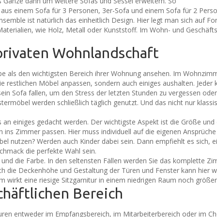
s Ganze dann um weitere Sofas und Sessel erweitern. So
aus einem Sofa für 3 Personen, 3er-Sofa und einem Sofa für 2 Perso
mble ist natürlich das einheitlich Design. Hier legt man sich auf Fo
 Materialien, wie Holz, Metall oder Kunststoff. Im Wohn- und Geschäft
 privaten Wohnlandschaft
als den wichtigsten Bereich ihrer Wohnung ansehen. Im Wohnzimmer 
ie restlichen Möbel anpassen, sondern auch einiges aushalten. Jeder
ein Sofa fallen, um den Stress der letzten Stunden zu vergessen oder 
olstermöbel werden schließlich täglich genutzt. Und das nicht nur klas
an einiges gedacht werden. Der wichtigste Aspekt ist die Größe und d
uch ins Zimmer passen. Hier muss individuell auf die eigenen Ansprüche
bel nutzen? Werden auch Kinder dabei sein. Dann empfiehlt es sich, ein
chmack die perfekte Wahl sein.
 und die Farbe. In den seltensten Fällen werden Sie das komplette Zi
 die Deckenhöhe und Gestaltung der Türen und Fenster kann hier wi
um wirkt eine riesige Sitzgarnitur in einem niedrigen Raum noch größer
chäftlichen Bereich
turen entweder im Empfangsbereich, im Mitarbeiterbereich oder im Ch