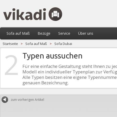
Sofa auf Maß
Bezüge
Service
Über uns
Startseite
>
Sofa auf Maß
>
Sofa Dubai
2
Typen aussuchen
Für eine einfache Gestaltung steht Ihnen zu j
Modell ein individueller Typenplan zur Verfü
Alle Typen besitzen eine eigene Typennumme
genauen Bezeichnung.
zum vorherigen Artikel