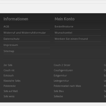
Informationen
Mein Konto
AGB
Bestellhistorie
Widerruf und Widerrufsformular
Wunschzettel
Datenschutz
Werben Sie einen Freund
Impressum
Sitemap
2er Sofa
Couch 2 Sitzer
C
Couch rot
Couchgarnituren
D
Eckcouch
Eckgarnitur
E
Klassische Sofas
Ledergarnitur
L
Polsterecke
Polstermoebel nach Mass
P
Sofa auf Maß
Sofa Blau
S
Sofa weiss
Sofaecke
S